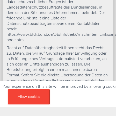
datenschutzrechtlicher Fragen ist der
Landesdatenschutzbeauftragte des Bundeslandes, in
dem sich der Sitz unseres Unternehmens befindet. Der
folgende Link stellt eine Liste der
Datenschutzbeauftragten sowie deren Kontaktdaten
bereit:
https://www.bfdi.bund.de/DE/Infothek/Anschriften_Links/ans
node.html.
Recht auf Datenübertragbarkeit Ihnen steht das Recht
zu, Daten, die wir auf Grundlage Ihrer Einwilligung oder
in Erfüllung eines Vertrags automatisiert verarbeiten, an
sich oder an Dritte aushändigen zu lassen. Die
Bereitstellung erfolgt in einem maschinenlesbaren
Format. Sofern Sie die direkte Übertragung der Daten an
einen anderen Verantwortlichen verlangen, erfolgt dies
nur, soweit es technisch machbar ist.
Your experience on this site will be improved by allowing cooki
Recht auf Auskunft, Berichtigung, Sperrung, Löschung
Allow cookies
Sie haben jederzeit im Rahmen der geltenden
gesetzlichen Bestimmungen das Recht auf
unentgeltliche Auskunft über Ihre gespeicherten
personenbezogenen Daten, Herkunft der Daten, deren