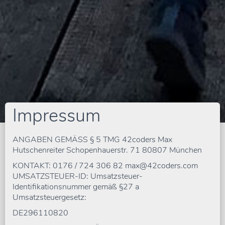
Impressum
ANGABEN GEMÄSS § 5 TMG 42coders Max
Hutschenreiter Schopenhauerstr. 71 80807 München
KONTAKT: 0176 / 724 306 82 max@42coders.com
UMSATZSTEUER-ID: Umsatzsteuer-
Identifikationsnummer gemäß §27 a
Umsatzsteuergesetz:
DE296110820